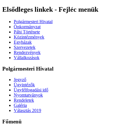
Elsődleges linkek - Fejléc menük
Polgármesteri Hivatal
Önkormányzat
Páhi Története
Közintézmények
Egyházak
Szervezetek
Rendezvények
Vállalkozások
Polgármesteri Hivatal
Jegyző
Ügyintézők
Ügyfélfogadási idő
Nyomtatványok
Rendeletek
Galéria
Választás 2019
Főmenü