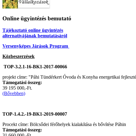
Online ügyintézés bemutató
Tájékoztató online ügyintézés
alternatívájának bemutatásáról
Versenyképes Járások Program
Közbeszerzések
TOP-3.2.1-16-BK1-2017-00066
projekt címe: "Páhi Tündérkert Óvoda és Konyha energetikai fejleszt
Támogatási összeg:
39 195 000,-Ft.
(Bővebben)
TOP-1.4.2.-19-BK1-2019-00007
Procekt címe: Bölcsődei férőhelyek kialakítása és bővítése Páhin
Támogatási összeg:
31 660 000.-Ft